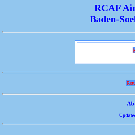
RCAF Air 
Baden-Soe
Retu
Ab
Updated